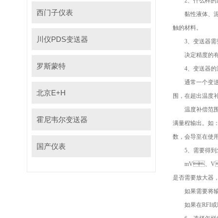
2
、什么样
西门子仪表
黏性液体、
触的材料。
川仪PDS变送器
3
、变
决定精度的有，非线
罗斯蒙特
4
、变送器
通常一个变送器会
北京E+H
围，在超出温
温度补偿范围是一
霍尼韦尔变送器
满量程输出。如
数，会导至
国产仪表
5
、需要得
mV
、
V
是否需要放大器
如果需要将输出信
如果在
RFI
或