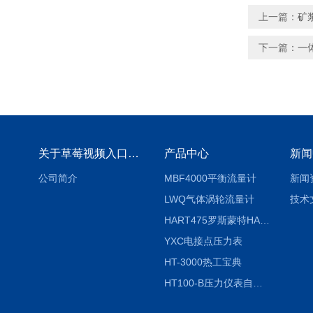
上一篇：
矿
下一篇：
一
关于草莓视频入口免费下载
产品中心
新闻
公司简介
MBF4000平衡流量计
新闻
LWQ气体涡轮流量计
技术
HART475罗斯蒙特HART475手操器
YXC电接点压力表
HT-3000热工宝典
HT100-B压力仪表自动校验系统