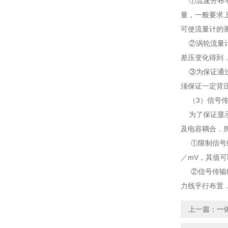
①流速分布不
量，一般
可使流量计的
②涡轮流量计
差压变化得到
③为保证通过
须保证一定背压
（3）信号
为了保证显示
及电容耦合．所以
①限制信号线的
／mV，其值可取
②信号传输
力线乎行布置
上一篇：
一