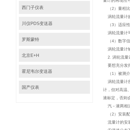
量计的再现性可
西门子仪表
（2）量程
涡轮流量计的
川仪PDS变送器
（3）适应
涡轮流量计可
罗斯蒙特
（4）数字
涡轮流量计输
北京E+H
2.
涡轮流量
要想充分发
霍尼韦尔变送器
（1）被测
涡轮流量计所
国产仪表
计，但对
液标定，
汽－液两相流
（2）安装
流量计的安