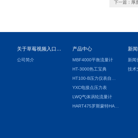
下一篇：
厚
关于草莓视频入口免费下载
产品中心
新闻
公司简介
MBF4000平衡流量计
新闻
HT-3000热工宝典
技术
HT100-B压力仪表自动校验系统
YXC电接点压力表
LWQ气体涡轮流量计
HART475罗斯蒙特HART475手操器