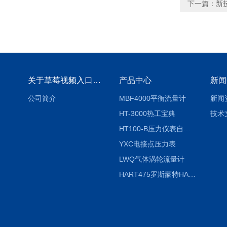
下一篇：
新
关于草莓视频入口免费下载
产品中心
新闻
公司简介
MBF4000平衡流量计
新闻
HT-3000热工宝典
技术
HT100-B压力仪表自动校验系统
YXC电接点压力表
LWQ气体涡轮流量计
HART475罗斯蒙特HART475手操器