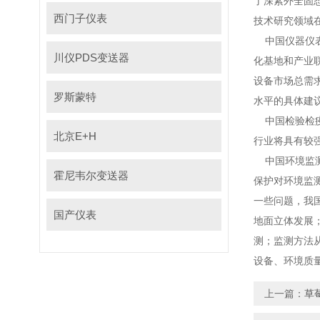
了深紫外全固态
西门子仪表
技术研究领域在上
中国仪器仪表学
川仪PDS变送器
化基地和产业联
设备市场总需求
罗斯蒙特
水平的具体建议
中国检验检疫科
北京E+H
行业将具有较强发展
中国环境监测总
霍尼韦尔变送器
保护对环境监测提
一些问题，
国产仪表
地面立体发展
测；监测方法
设备、环
上一篇：
草