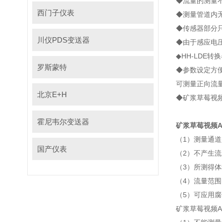
◆流量的测量不受流
西门子仪表
◆测量管道内无阻
◆传感器部分只
川仪PDS变送器
◆由于感应电压信
◆HH-LDE转换
罗斯蒙特
◆参数设定方便
可测量正向流量
北京E+H
◆矿浆草莓视频AP
霍尼韦尔变送器
矿浆草莓视频A
（1）测量通道是段
国产仪表
（2）不产生流量
（3）所测得体积流
（4）流量范围内
（5）可应用腐蚀
矿浆草莓视频A