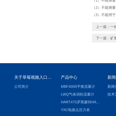
（1）不能测量电
（2）不能测量气
（3）不能用于
上一篇：
一
下一篇：
矿
关于草莓视频入口免费下载
产品中心
新闻
公司简介
MBF4000平衡流量计
新闻
LWQ气体涡轮流量计
技术
HART475罗斯蒙特HART475手操器
YXC电接点压力表