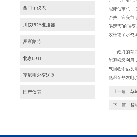
台了《产业合理
西门子仪表
能评估审核，
否决。宜兴
川仪PDS变送器
供定需”的转变
效杜绝了水资源
罗斯蒙特
政府的有力推动
北京E+H
能源梯级利用
气回收余热发电技
霍尼韦尔变送器
低温余热发电项目
上一篇：
草
国产仪表
下一篇：
智