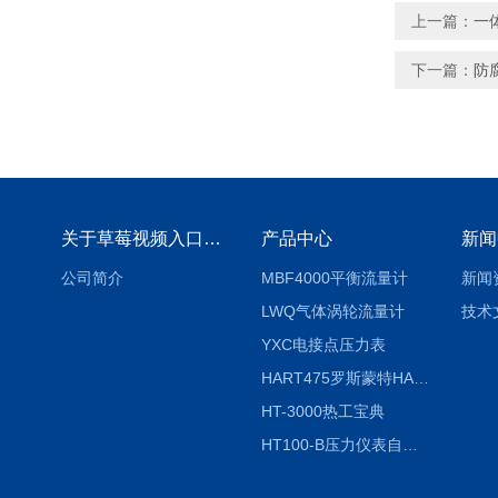
上一篇：
一
下一篇：
防
关于草莓视频入口免费下载
产品中心
新闻
公司简介
MBF4000平衡流量计
新闻
LWQ气体涡轮流量计
技术
YXC电接点压力表
HART475罗斯蒙特HART475手操器
HT-3000热工宝典
HT100-B压力仪表自动校验系统