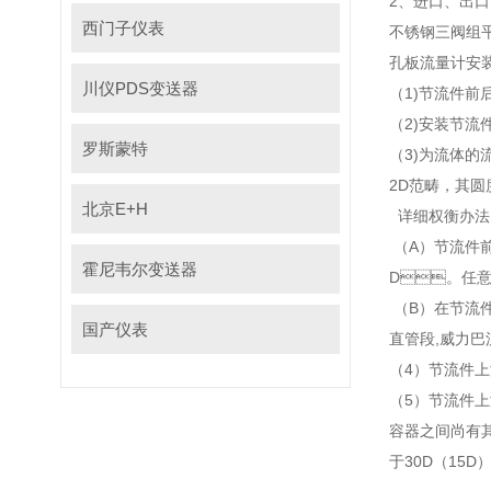
2、进口
西门子仪表
不锈钢三阀组平衡
孔板流量计安装管
川仪PDS变送器
（1)节流件前后
（2)安装节流件
罗斯蒙特
（3)为流体的
2D范畴，
北京E+H
详细权衡办法
（A）节流件前
霍尼韦尔变送器
D。任意
（B）在节流件后
国产仪表
直管段,威力巴
（4）节流件上
（5）节流件上
容器之间尚有其
于30D（15D）