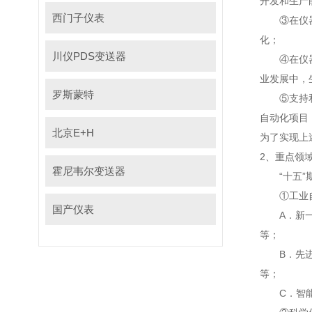
开发和生产能
西门子仪表
③在仪器仪表
化；
川仪PDS变送器
④在仪器仪
业发展中
罗斯蒙特
⑤支持和发展一
自动化项目
北京E+H
为了实现上述
2、重点领
霍尼韦尔变送器
“十五”期间
①工业自
国产仪表
A．新一代
等；
B．先进控制
等；
C．智能仪表