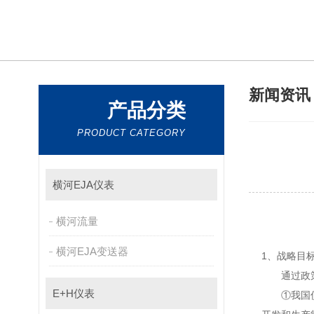
新闻资
产品分类
PRODUCT CATEGORY
横河EJA仪表
横河流量
横河EJA变送器
1、战略目
通过政策引导
E+H仪表
①我国仪器仪