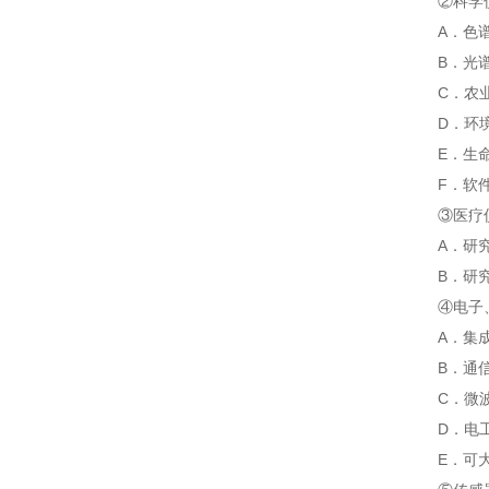
②科学
A．色谱仪器
B．光谱仪器
C．农业和
D．环境与能
E．生命科学
F．软件平台
③医疗
A．研究开
B．研究开发各
④电子
A．集成电
B．通信
C．微波
D．电工自
E．可大量出