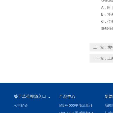
⑤传感器
A．用于现场
B．特殊弹性
C．仪表材料重
⑥加强仪器
上一篇：
横
下一篇：
上
关于草莓视频入口免费下载
产品中心
新闻
公司简介
MBF4000平衡流量计
新闻