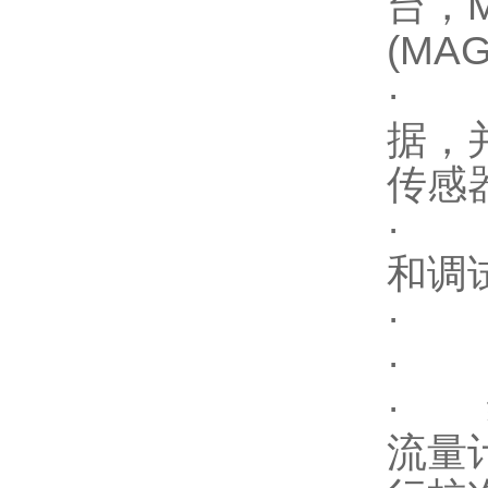
台
(MAG
· S
据
传感器
· 
和调
· 
· 
· 
流量计