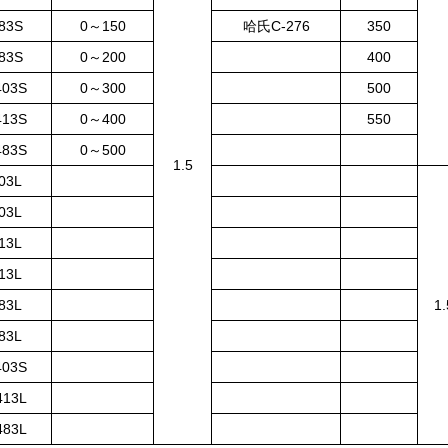
83S
0～150
哈氏C-276
350
83S
0～200
400
403S
0～300
500
413S
0～400
550
483S
0～500
1.5
03L
03L
13L
13L
83L
1
83L
403S
413L
483L