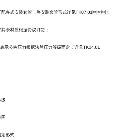
1）可配各式安装套管，热安装套管形式详见TK07.01；
余材质根据协议订货；
表示公称压力根据法兰压力等级而定，详见TK04.01
等级
范围
固定形式