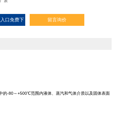
产厂家
频入口免费下
留言询价
载
中的-80～+500℃范围内液体、蒸汽和气体介质以及固体表面