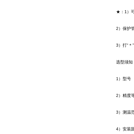
★：
2）保护管其
3）打“＊”
选型须知
1）型号
2）精度
3）测温
4）安装