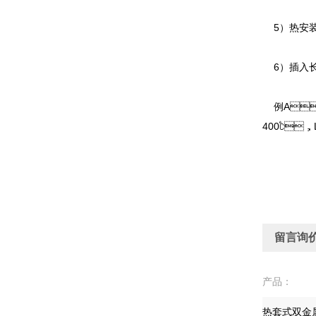
5）热安装
6）插入
例A：
400℃，L
留言询
产品：