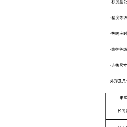
·标度盘公称直径
·精度等级：（
·热响应时间
·防护等级
·连接尺寸
外形及尺
形
径向