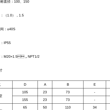
：100、150
1.0），1.5
：≤40S
：IP55
：M20×1.5，NPT1/2
寸
式
D
A
B
E
105
23
73
-
型
155
23
73
-
65
50
110
34