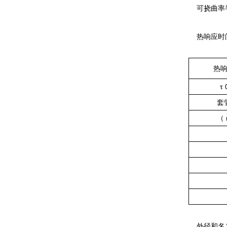
可挠曲率半
热响应时
热
τ
套
（
外径和名