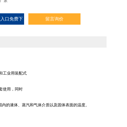
产厂家
频入口免费下
留言询价
载
，它和工业用装配式
套使用，同时
体、蒸汽和气体介质以及固体表面的温度。