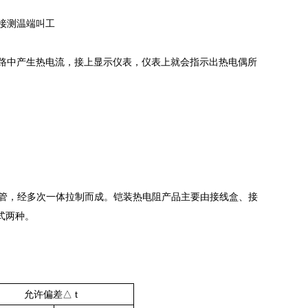
直接测温端叫工
回路中产生热电流，接上显示仪表，仪表上就会指示出热电偶所
护管，经多次一体拉制而成。铠装热电阻产品主要由接线盒、接
种。
允许偏差△ t