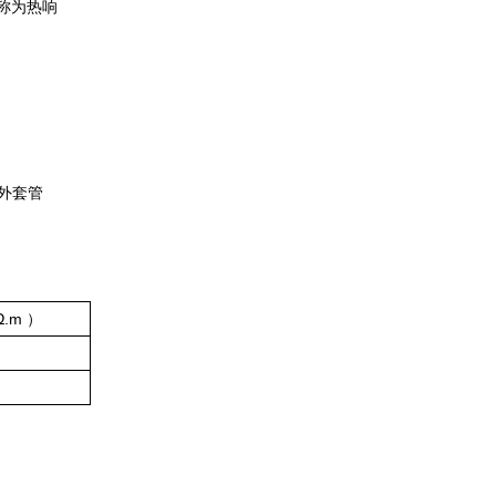
称为热响
与外套管
.m ）