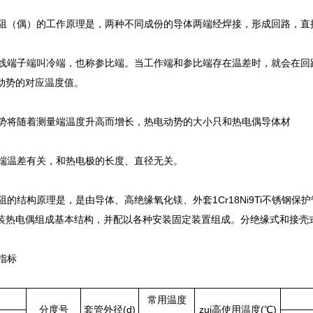
偶）的工作原理是，两种不同成份的导体两端经焊接，形成回路，
线端子端叫冷端，也称参比端。当工作端和参比端存在温差时，就会在
势的对应温度值。
将随着测量端温度升高而增长，热电动势的大小只和热电偶导体材
差有关，和热电极的长度、直径无关。
构原理是，是由导体、高绝缘氧化镁、外套1Cr18Ni9Ti不锈钢保
热电偶组成基本结构，并配以各种安装固定装置组成。分绝缘式和接壳式两
指标
常用温度
分度号
套管外径(d)
zui高使用温度(℃)