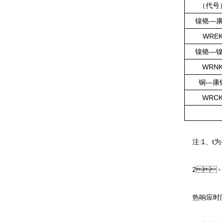
（代号
镍铬—
WRE
镍铬—
WRN
铜—康
WRC
注:1
2、
热响应时