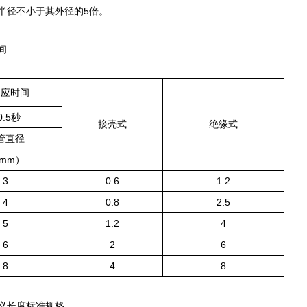
径不小于其外径的5倍。
间
响应时间
 0.5秒
接壳式
绝缘式
管直径
 mm）
3
0.6
1.2
4
0.8
2.5
5
1.2
4
6
2
6
8
4
8
义长度标准规格