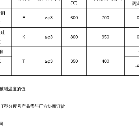
(℃)
）
测温
康铜
E
≥φ3
600
700
K
镍硅
K
≥φ3
800
950
K
铜
K
T
≥φ3
350
400
-
、t为被测温度的值
T型分度号产品需与厂方协商订货
间